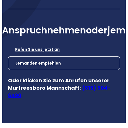
n
Anspruch
nehmen
oder
jem
Rufen Sie uns jetzt an
Jemanden empfehlen
Oder klicken Sie zum Anrufen unserer
Murfreesboro Mannschaft:
(615) 904-
6490