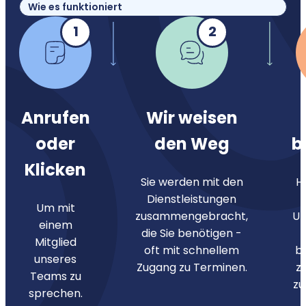
Wie es funktioniert
1
2
Anrufen
Wir weisen
oder
den Weg
b
Klicken
Sie werden mit den
H
Dienstleistungen
Um mit
zusammengebracht,
Un
einem
die Sie benötigen -
Mitglied
oft mit schnellem
b
unseres
Zugang zu Terminen.
zu
Teams zu
zu
sprechen.