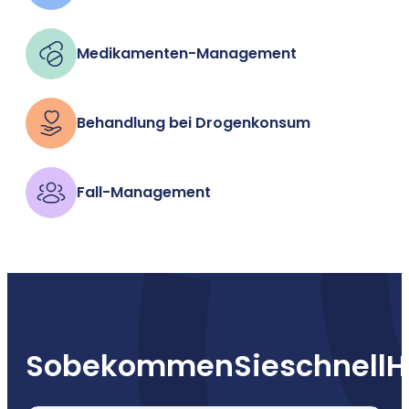
Medikamenten-Management
Behandlung bei Drogenkonsum
Fall-Management
So
bekommen
Sie
schnell
H