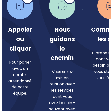
Appeler
Nous
Comm
ou
guidons
les 
cliquer
le
Obtenez l
chemin
dont vo
Pour parler
besoin po
avec un
vous stab
Vous serez
membre
vous ép
mis en
attentionné
relation avec
de notre
les services
équipe.
dont vous
avez besoin -
souvent avec