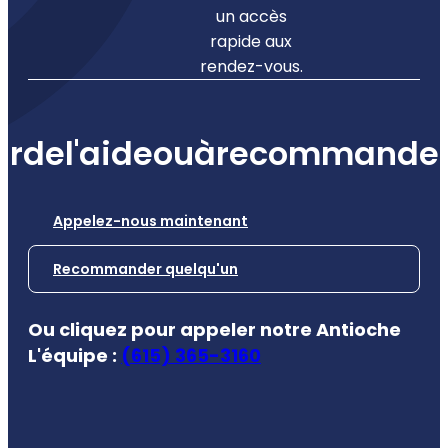
un accès
rapide aux
rendez-vous.
ir
de
l'aide
ou
à
recommande
Appelez-nous maintenant
Recommander quelqu'un
Ou cliquez pour appeler notre Antioche
L'équipe :
(615) 365-3160