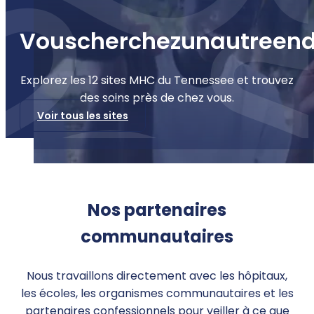
Vous
cherchez
un
autre
end
Explorez les 12 sites MHC du Tennessee et trouvez
des soins près de chez vous.
Voir tous les sites
Nos partenaires
communautaires
Nous travaillons directement avec les hôpitaux,
les écoles, les organismes communautaires et les
partenaires confessionnels pour veiller à ce que