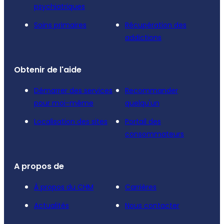
psychiatriques
Soins primaires
Récupération des
addictions
Obtenir de l'aide
Démarrer des services
Recommander
pour moi-même
quelqu'un
Localisation des sites
Portail des
consommateurs
A propos de
À propos du CHM
Carrières
Actualités
Nous contacter