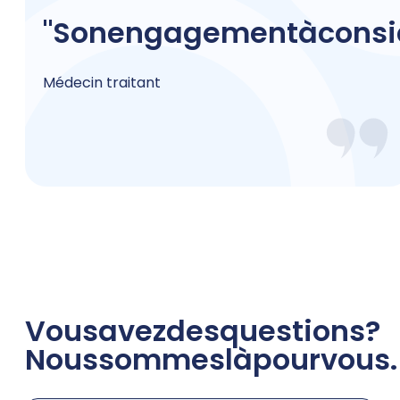
"Son
engagement
à
consi
Médecin traitant
Vous
avez
des
questions
?
Nous
sommes
là
pour
vous.