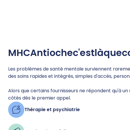
MHC
Antioche
c'est
là
que
c
Les problèmes de santé mentale surviennent rarement s
des soins rapides et intégrés, simples d'accès, perso
Alors que certains fournisseurs ne répondent qu'à un 
côtés dès le premier appel.
Thérapie et psychiatrie