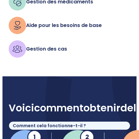
Gestion des médicaments
Aide pour les besoins de base
Gestion des cas
Voici
comment
obtenir
de
l
Comment cela fonctionne-t-il ?
1
2