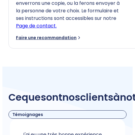
enverrons une copie, ou la ferons envoyer à
la personne de votre choix. Le formulaire et
ses instructions sont accessibles sur notre
Page de contact.
Faire une recommandation
Ce
que
sont
nos
clients
à
no
Témoignages
J'ai eu une très bonne expérience