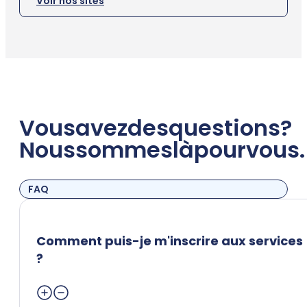
Voir nos sites
Vous
avez
des
questions
?
Nous
sommes
là
pour
vous.
FAQ
Comment puis-je m'inscrire aux services
?