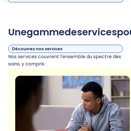
Une
gamme
de
services
po
Découvrez nos services
Nos services couvrent l'ensemble du spectre des
soins, y compris :