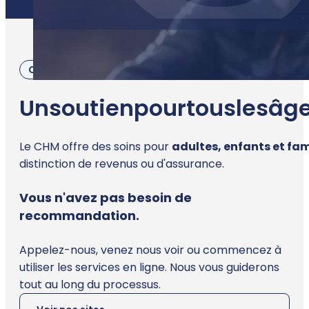
Qui nous servons
Un
soutien
pour
tous
les
âg
Le CHM offre des soins pour
adultes, enfants et fam
distinction de revenus ou d'assurance.
Vous n'avez pas besoin de
recommandation.
Appelez-nous, venez nous voir ou commencez à
utiliser les services en ligne. Nous vous guiderons
tout au long du processus.