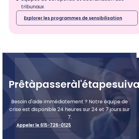
tribunaux
Explorer les programmes de sensibilisation
Prêt
à
passer
à
l'étape
suiv
Besoin d'aide immédiatement ? Notre équipe de
crise est disponible 24 heures sur 24 et 7 jours sur
7.
Appeler le 615-726-0125