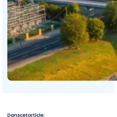
Dans
cet
article
: