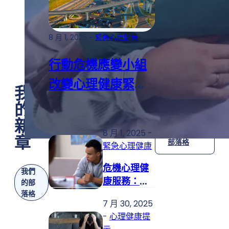
8 月 1, 2025 -
緊急心理健康
行動危機應變小組
改變心理健康緊急
我們
照護
的最
新文
檢視所有
8 月 1, 2025 -
章
部落格
緊急心理健康
危機心理健
我們
康服務：在
的部
您最需要的
落格
7 月 30, 2025
時候尋找幫
-
心理健康提
助