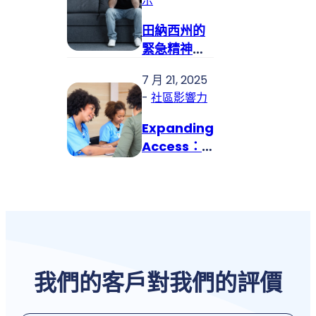
示
田納西州的
緊急精神科
服務：您需
7 月 21, 2025
要知道的事
-
社區影響力
Expanding
Access：
MHC 如何深
入田納西州
農村社區
我們的客戶
對我們的評價