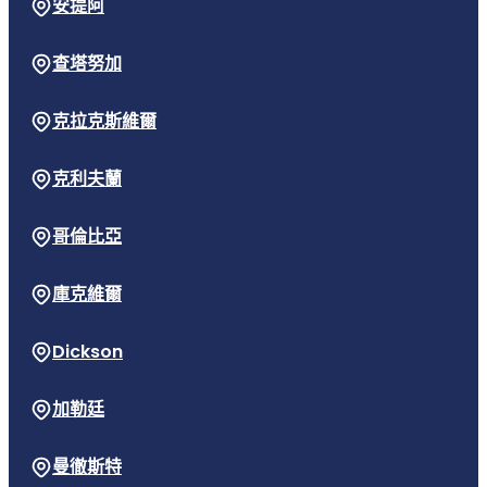
安提阿
查塔努加
克拉克斯維爾
克利夫蘭
哥倫比亞
庫克維爾
Dickson
加勒廷
曼徹斯特