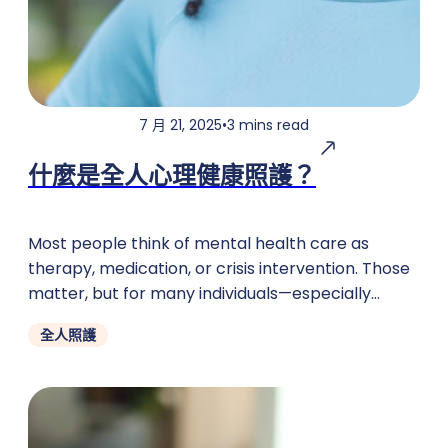
7 月 21, 2025
•
3 mins read
什麼是全人心理健康照護？
Most people think of mental health care as
therapy, medication, or crisis intervention. Those
matter, but for many individuals—especially
children, teens, and families on TennCare
全人照護