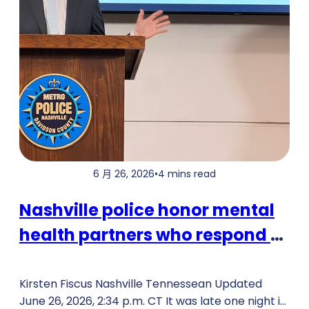
6 月 26, 2026
•
4 mins read
Nashville police honor mental
health partners who respond to
crises
Kirsten Fiscus Nashville Tennessean Updated
June 26, 2026, 2:34 p.m. CT It was late one night in