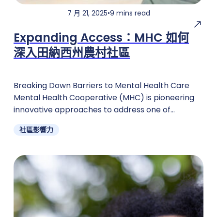
7 月 21, 2025
•
9 mins read
Expanding Access：MHC 如何
深入田納西州農村社區
Breaking Down Barriers to Mental Health Care
Mental Health Cooperative (MHC) is pioneering
innovative approaches to address one of
Tennessee's most pressing challenges: ensuring
社區影響力
rural