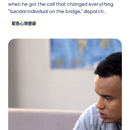
when he got the call that changed everything.
"Suicidal individual on the bridge," dispatch
crackled through
緊急心理健康