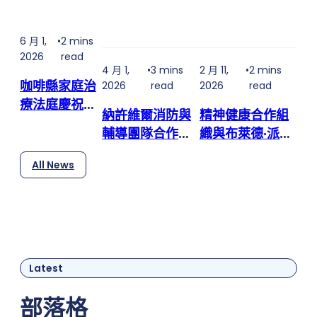
2021 when Nashville police got a call about a car
accident. The car was crumpled, and the man
6 月 1,
•
2 mins
behind the wheel was thrashing. Officers realized
2026
read
he had a knife in his hand — and it was bloody.
4 月 1,
•
3 mins
2 月 11,
•
2 mins
He'd…
咖啡縣家庭治
2026
read
2026
read
療法庭慶祝第
納許維爾消防與
精神健康合作組
三位畢業生
輔導團隊合作，
織與布萊德·派斯
提供 24/7 心理
利的「The
All News
健康熱線，提供
Store」合作，
更多幫助方式
提供免費食品和
必需品
Latest
部落格