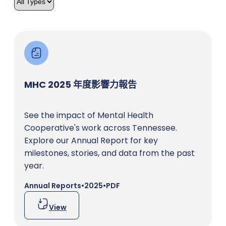
MHC 2025 年度影響力報告
See the impact of Mental Health
Cooperative's work across Tennessee.
Explore our Annual Report for key
milestones, stories, and data from the past
year.
Annual Reports
•
2025
•
PDF
View