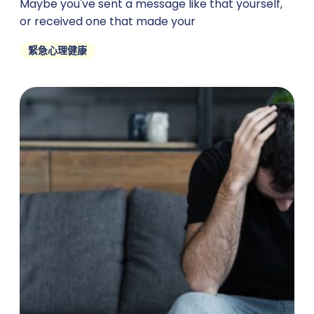
Maybe you've sent a message like that yourself,
or received one that made your
緊急心理健康