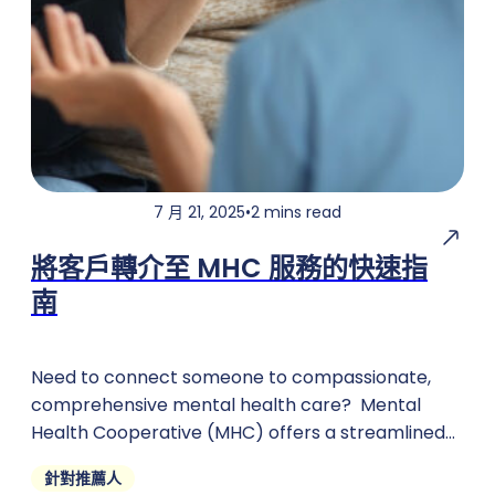
7 月 21, 2025
•
2 mins read
將客戶轉介至 MHC 服務的快速指
南
Need to connect someone to compassionate,
comprehensive mental health care? Mental
Health Cooperative (MHC) offers a streamlined
referral process to ensure individuals receive the
針對推薦人
support