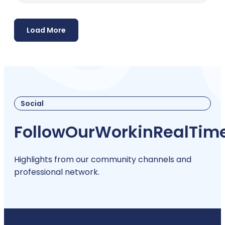
Load More
Social
Follow
Our
Work
in
Real
Tim
Highlights from our community channels and
professional network.