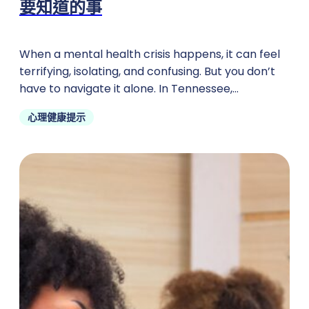
要知道的事
When a mental health crisis happens, it can feel
terrifying, isolating, and confusing. But you don’t
have to navigate it alone. In Tennessee,
emergency psychiatric
心理健康提示