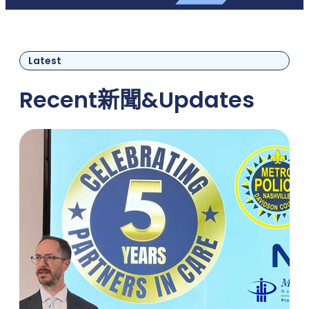
Latest
Recent
新聞
&
Updates