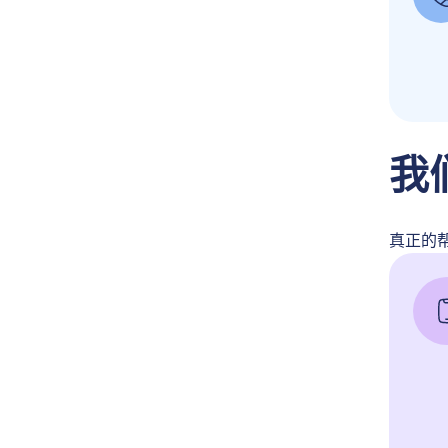
我
真正的