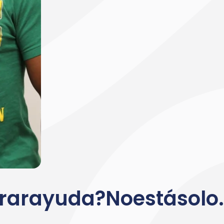
rar
ayuda?
No
está
solo.