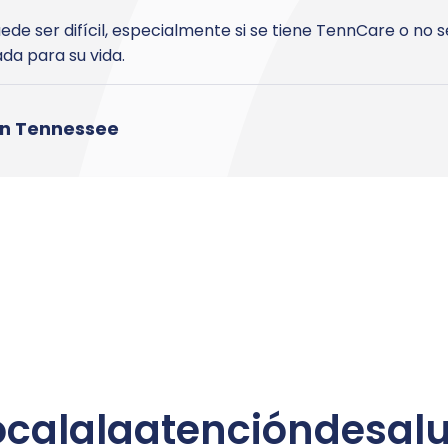
de ser difícil, especialmente si se tiene TennCare o no
da para su vida.
en Tennessee
ocal
a
la
atención
de
sal