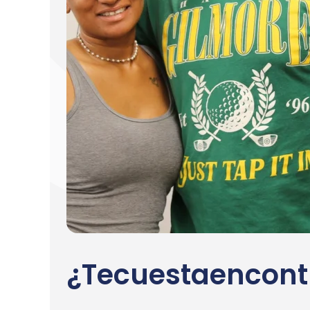
¿Te
cuesta
encont